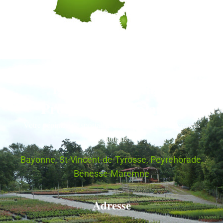
Le Grand Lestage,
Producteur de plantes
Votre pépiniériste spécialisé dans les Landes et Pyrénées
Atlantique
Bayonne, St-Vincent-de-Tyrosse, Peyrehorade,
Bénesse-Maremne
Adresse