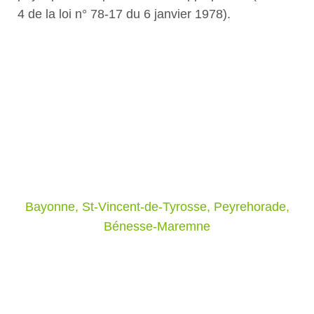
4 de la loi n° 78-17 du 6 janvier 1978).
Le Grand Lestage,
Producteur de plantes
Votre pépiniériste spécialisé dans les Landes et Pyrénées
Atlantique
Bayonne, St-Vincent-de-Tyrosse, Peyrehorade,
Bénesse-Maremne
Adresse
676 Chemin de Lestage,