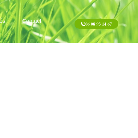
tés
Contact
06 08 93 14 67