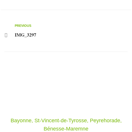
PREVIOUS
IMG_3297
Le Grand Lestage,
Producteur de plantes
Votre pépiniériste spécialisé dans les Landes et Pyrénées
Atlantique
Bayonne, St-Vincent-de-Tyrosse, Peyrehorade,
Bénesse-Maremne