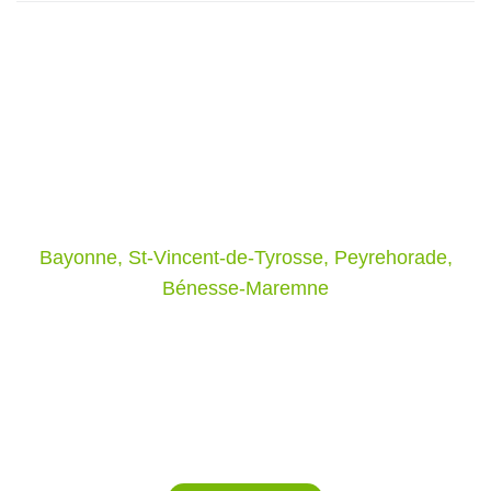
Le Grand Lestage,
Producteur de plantes
Votre pépiniériste spécialisé dans les Landes et Pyrénées
Atlantique
Bayonne, St-Vincent-de-Tyrosse, Peyrehorade,
Bénesse-Maremne
Adresse
676 Chemin de Lestage,
40390 Saint Laurent de Gosse